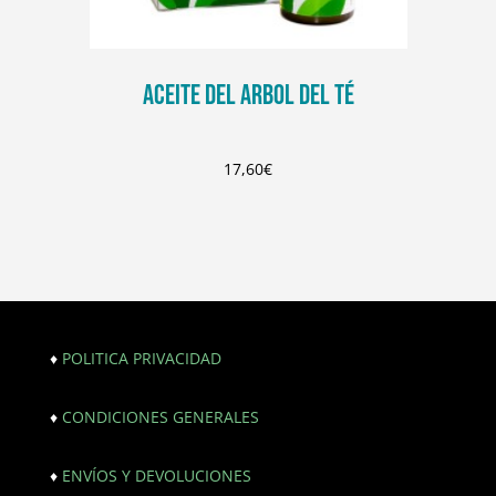
ACEITE DEL ARBOL DEL TÉ
17,60
€
♦
POLITICA PRIVACIDAD
♦
CONDICIONES GENERALES
♦
ENVÍOS Y DEVOLUCIONES