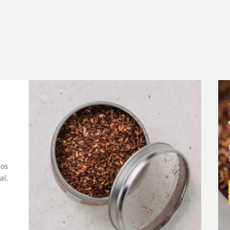
dos
al,