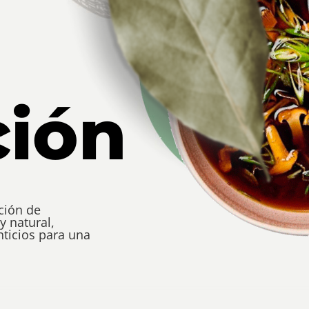
ción
ción de
y natural,
ticios para una