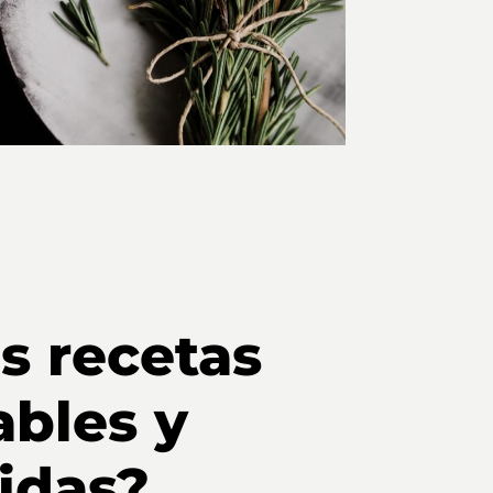
s recetas
ables y
tidas?