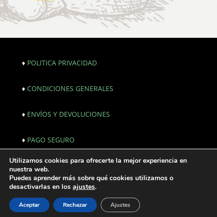
♦
POLITICA PRIVACIDAD
♦
CONDICIONES GENERALES
♦
ENVÍOS Y DEVOLUCIONES
♦
PAGO SEGURO
Utilizamos cookies para ofrecerte la mejor experiencia en
© Copyright 2021. All Rights Reserved. |
nuestra web.
Webmaster:
JF creativos | Comunicación
Puedes aprender más sobre qué cookies utilizamos o
desactivarlas en los
ajustes
.
Aceptar
Rechazar
Ajustes