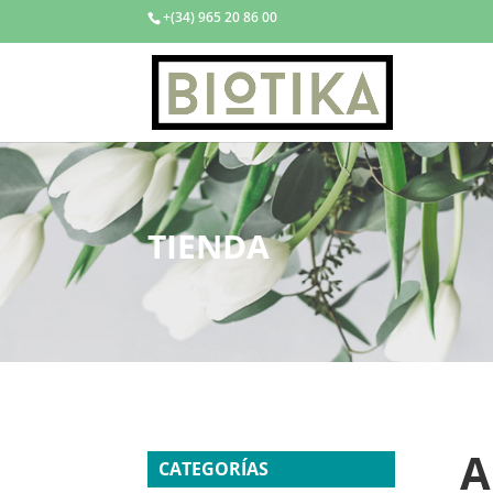
+(34) 965 20 86 00
TIENDA
A
CATEGORÍAS