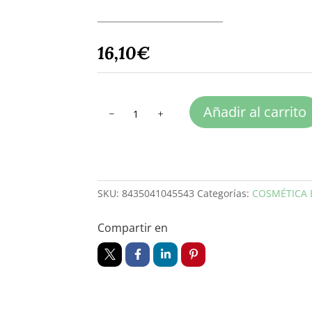
______________________________
16,10
€
ALOE
Añadir al carrito
VERA
GEL
cantidad
SKU:
8435041045543
Categorías:
COSMÉTICA 
Compartir en