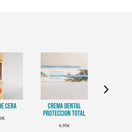
DE CERA
CREMA DENTAL
CREMA D
PROTECCION TOTAL
PURIFI
10
€
6,95
€
6,9