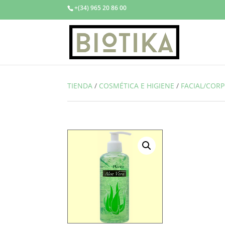
+(34) 965 20 86 00
TIENDA
/
COSMÉTICA E HIGIENE
/
FACIAL/COR