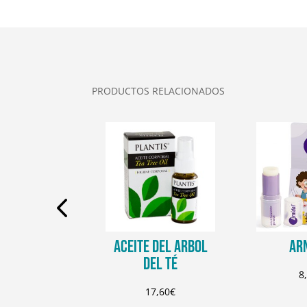
PRODUCTOS RELACIONADOS
UL GEL 33 %
ACEITE DEL ARBOL
AR
RATIS
DEL TÉ
8
6,90
€
17,60
€