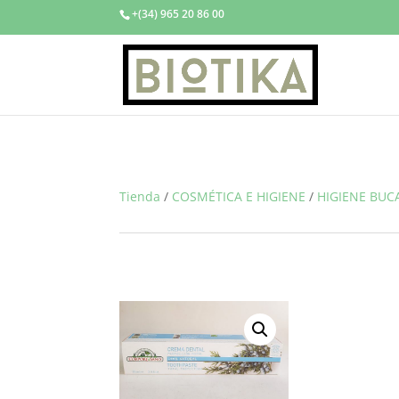
+(34) 965 20 86 00
Tienda
/
COSMÉTICA E HIGIENE
/
HIGIENE BUC