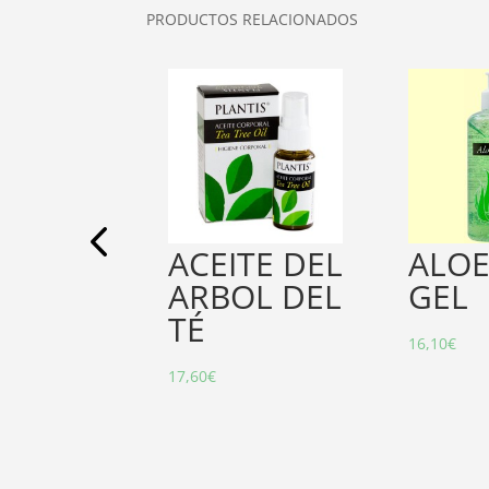
PRODUCTOS RELACIONADOS
PASUL
ACEITE DEL
ALOE
33 %
ARBOL DEL
GEL
TIS
TÉ
16,10
€
17,60
€