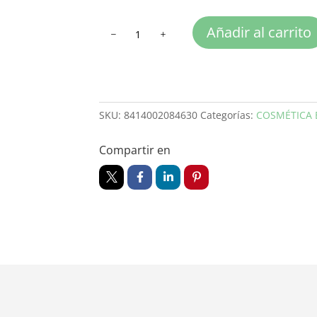
CREMA
Añadir al carrito
DENTAL
PROTECCION
TOTAL
cantidad
SKU:
8414002084630
Categorías:
COSMÉTICA 
Compartir en