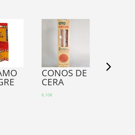
AMO
CONOS DE
CREM
GRE
CERA
DENT
PURIF
6,10
€
TE
6,95
€