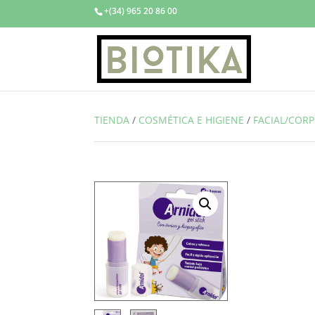
+(34) 965 20 86 00
TIENDA
/
COSMÉTICA E HIGIENE
/
FACIAL/COR