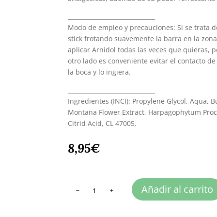
______________________________
Modo de empleo y precauciones: Si se trata de
stick frotando suavemente la barra en la zon
aplicar Arnidol todas las veces que quieras, p
otro lado es conveniente evitar el contacto de 
la boca y lo ingiera.
______________________________
Ingredientes (INCI): Propylene Glycol, Aqua, B
Montana Flower Extract, Harpagophytum Procu
Citrid Acid, CL 47005.
8,95
€
ARNIDOL
Añadir al carrito
cantidad