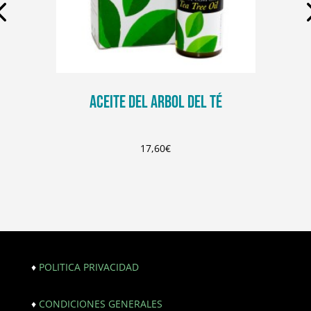
ACEITE DEL ARBOL DEL TÉ
17,60
€
♦
POLITICA PRIVACIDAD
♦
CONDICIONES GENERALES