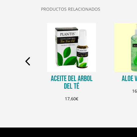
PRODUCTOS RELACIONADOS
 INTIMO
ACEITE DEL ARBOL
ALOE 
DEL TÉ
2,25
€
16
17,60
€