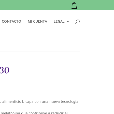
CONTACTO
MI CUENTA
LEGAL
30
alimenticio bicapa con una nueva tecnología
a melatonina que contribuye a reducir el