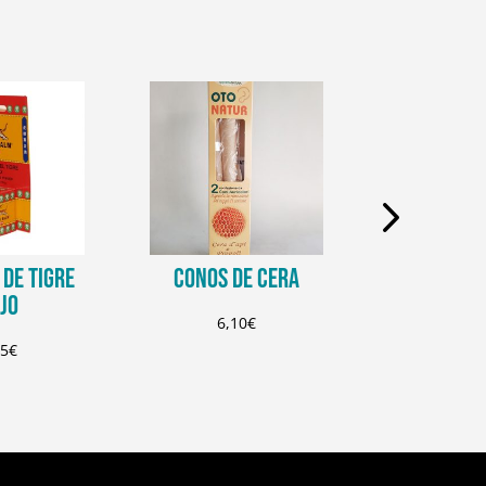
DE TIGRE
CONOS DE CERA
CREMA D
JO
PROTECCIO
6,10
€
95
€
6,9