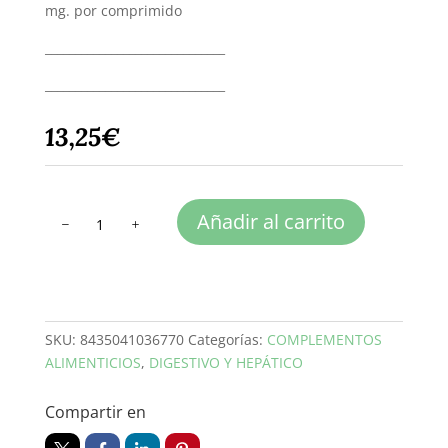
mg. por comprimido
______________________________
______________________________
13,25
€
CALCIN
Añadir al carrito
comprimidos
de
Dolomita
cantidad
SKU:
8435041036770
Categorías:
COMPLEMENTOS
ALIMENTICIOS
,
DIGESTIVO Y HEPÁTICO
Compartir en