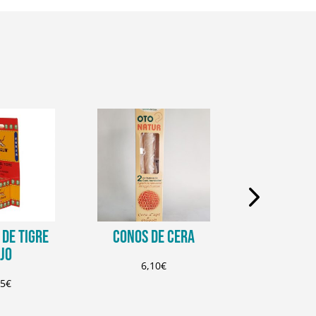
DE TIGRE
CONOS DE CERA
CREMA D
JO
PROTECCIO
6,10
€
95
€
6,9