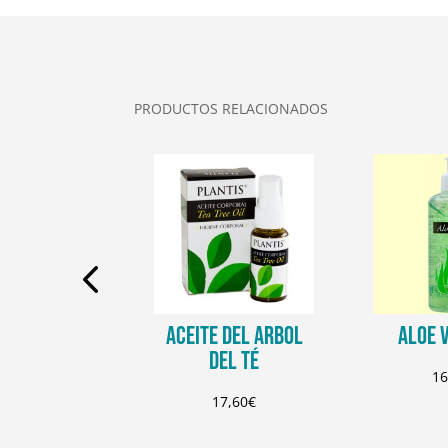
PRODUCTOS RELACIONADOS
 INTIMO
ACEITE DEL ARBOL
ALOE 
DEL TÉ
2,25
€
16
17,60
€