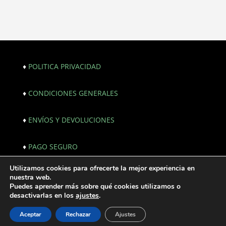
♦
POLITICA PRIVACIDAD
♦
CONDICIONES GENERALES
♦
ENVÍOS Y DEVOLUCIONES
♦
PAGO SEGURO
Utilizamos cookies para ofrecerte la mejor experiencia en
© Copyright 2021. All Rights Reserved. |
nuestra web.
Webmaster:
JF creativos | Comunicación
Puedes aprender más sobre qué cookies utilizamos o
desactivarlas en los
ajustes
.
Aceptar
Rechazar
Ajustes