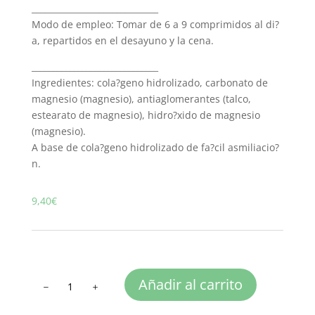
______________________________
Modo de empleo: Tomar de 6 a 9 comprimidos al di?
a, repartidos en el desayuno y la cena.
______________________________
Ingredientes: cola?geno hidrolizado, carbonato de
magnesio (magnesio), antiaglomerantes (talco,
estearato de magnesio), hidro?xido de magnesio
(magnesio).
A base de cola?geno hidrolizado de fa?cil asmiliacio?
n.
9,40
€
COLAGENO
Añadir al carrito
CON
MAGNESIO