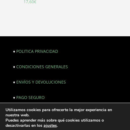
17,60
€
♦
POLITICA PRIVACIDAD
♦
CONDICIONES GENERALES
♦
ENVÍOS Y DEVOLUCIONES
♦
PAGO SEGURO
Utilizamos cookies para ofrecerte la mejor experiencia en
© Copyright 2021. All Rights Reserved. |
nuestra web.
Webmaster:
JF creativos | Comunicación
Puedes aprender más sobre qué cookies utilizamos o
desactivarlas en los
ajustes
.