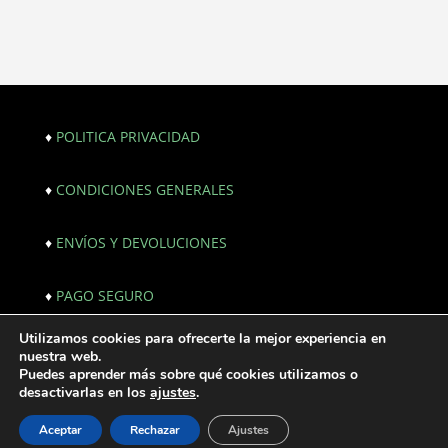
♦
POLITICA PRIVACIDAD
♦
CONDICIONES GENERALES
♦
ENVÍOS Y DEVOLUCIONES
♦
PAGO SEGURO
Utilizamos cookies para ofrecerte la mejor experiencia en
© Copyright 2021. All Rights Reserved. |
nuestra web.
Webmaster:
JF creativos | Comunicación
Puedes aprender más sobre qué cookies utilizamos o
desactivarlas en los
ajustes
.
Aceptar
Rechazar
Ajustes