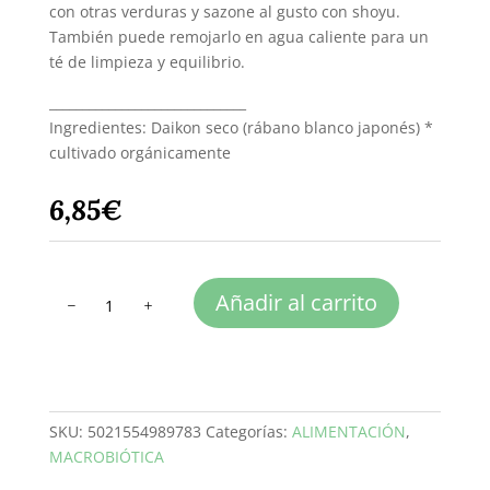
con otras verduras y sazone al gusto con shoyu.
También puede remojarlo en agua caliente para un
té de limpieza y equilibrio.
______________________________
Ingredientes: Daikon seco (rábano blanco japonés) *
cultivado orgánicamente
6,85
€
DAIKON
Añadir al carrito
BIO
30
g
-
Rábano
SKU:
5021554989783
Categorías:
ALIMENTACIÓN
,
japonés
MACROBIÓTICA
cantidad