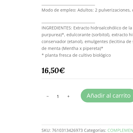
______________________________
Modo de empleo: Adultos: 2 pulverizaciones, d
______________________________
INGREDIENTES: Extracto hidroalcohólico de la
purpurea)*, edulcorante (sorbitol), extracto hid
conservador (etanol), emulgentes (lecitina de s
de menta (Mentha x pipereta)*
* planta fresca de cultivo biológico
16,50
€
ECHINAFORCE
Añadir al carrito
SPRAY
cantidad
SKU:
7610313426973
Categorías:
COMPLEMEN