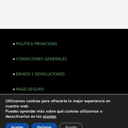
♦
POLITICA PRIVACIDAD
♦
CONDICIONES GENERALES
♦
ENVÍOS Y DEVOLUCIONES
♦
PAGO SEGURO
Utilizamos cookies para ofrecerte la mejor experiencia en
© Copyright 2021. All Rights Reserved. |
nuestra web.
Webmaster:
JF creativos | Comunicación
Puedes aprender más sobre qué cookies utilizamos o
desactivarlas en los
ajustes
.
Aceptar
Rechazar
Ajustes