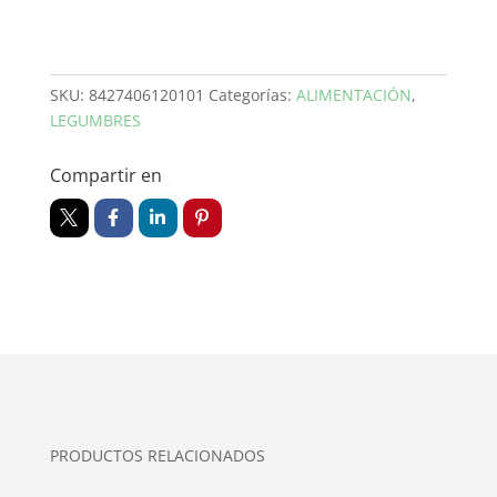
220
g
cantidad
SKU:
8427406120101
Categorías:
ALIMENTACIÓN
,
LEGUMBRES
Compartir en
PRODUCTOS RELACIONADOS