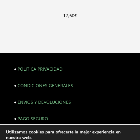
17,60
€
♦
POLITICA PRIVACIDAD
♦
CONDICIONES GENERALES
♦
ENVÍOS Y DEVOLUCIONES
♦
PAGO SEGURO
Utilizamos cookies para ofrecerte la mejor experiencia en
© Copyright 2021. All Rights Reserved. |
nuestra web.