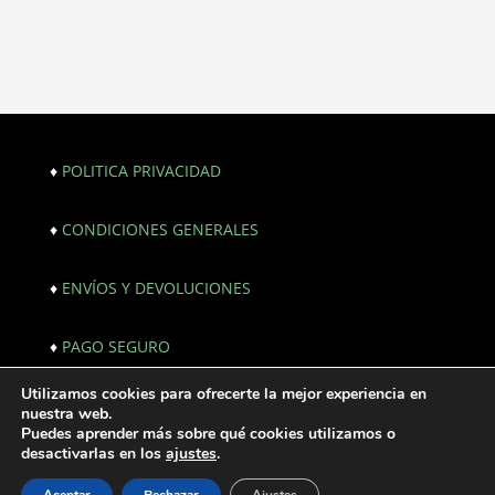
♦
POLITICA PRIVACIDAD
♦
CONDICIONES GENERALES
♦
ENVÍOS Y DEVOLUCIONES
♦
PAGO SEGURO
Utilizamos cookies para ofrecerte la mejor experiencia en
© Copyright 2021. All Rights Reserved. |
nuestra web.
Webmaster:
JF creativos | Comunicación
Puedes aprender más sobre qué cookies utilizamos o
desactivarlas en los
ajustes
.