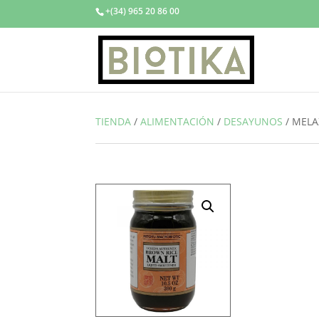
+(34) 965 20 86 00
TIENDA
/
ALIMENTACIÓN
/
DESAYUNOS
/
MELA