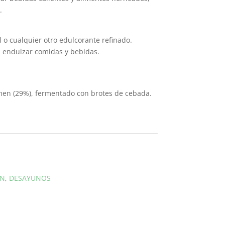
.
 o cualquier otro edulcorante refinado.
a endulzar comidas y bebidas.
rmen (29%), fermentado con brotes de cebada.
ÓN
,
DESAYUNOS