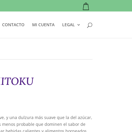
CONTACTO
MI CUENTA
LEGAL
MITOKU
ve, y una dulzura más suave que la del azúcar,
 es menos probable que dominen el sabor de
ar bebidas calientes y alimentos horneados,