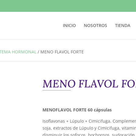
INICIO
NOSOTROS
TIENDA
STEMA HORMONAL
/
MENO FLAVOL FORTE
MENO FLAVOL FO
MENOFLAVOL FORTE 60 cápsulas
Isoflavonas + Lúpulo + Cimicifuga. Complement
soja, extractos de Lúpulo y Cimicifuga, vitam
disminuir los sofocos, bochornos, sudoración,