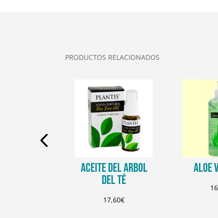
PRODUCTOS RELACIONADOS
 INTIMO
ACEITE DEL ARBOL
ALOE 
DEL TÉ
2,25
€
16
17,60
€