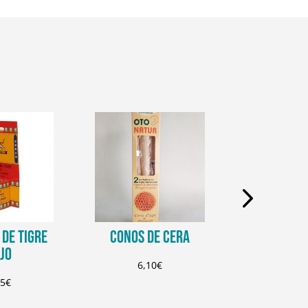
DE TIGRE
CONOS DE CERA
CREMA D
JO
PROTECCIO
6,10
€
95
€
6,9