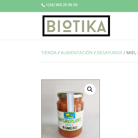
+(34) 965 20 86 00
TIENDA
/
ALIMENTACIÓN
/
DESAYUNOS
/
MIEL