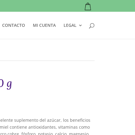
CONTACTO
MI CUENTA
LEGAL
 g
lente suplemento del azúcar, los beneficios
 miel contiene antioxidantes, vitaminas como
ro cobre, fósforo, potasio, calcio, magnesio,