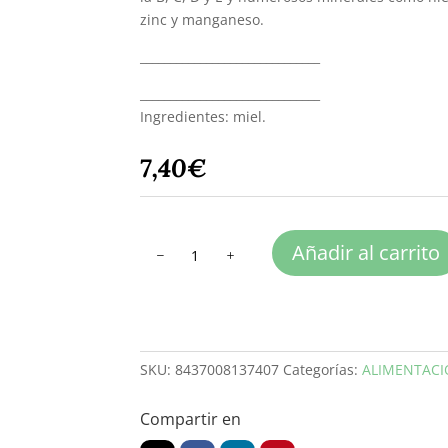
zinc y manganeso.
______________________________
______________________________
Ingredientes: miel.
7,40
€
MIEL
Añadir al carrito
ROMERO
500
g
cantidad
SKU:
8437008137407
Categorías:
ALIMENTAC
Compartir en