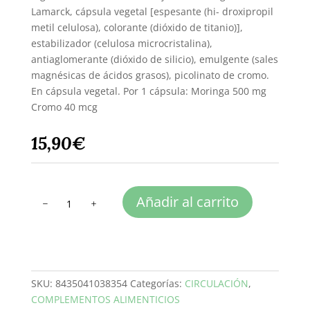
Lamarck, cápsula vegetal [espesante (hi- droxipropil
metil celulosa), colorante (dióxido de titanio)],
estabilizador (celulosa microcristalina),
antiaglomerante (dióxido de silicio), emulgente (sales
magnésicas de ácidos grasos), picolinato de cromo.
En cápsula vegetal. Por 1 cápsula: Moringa 500 mg
Cromo 40 mcg
15,90
€
MORINGA
Añadir al carrito
+
CROMO
cantidad
SKU:
8435041038354
Categorías:
CIRCULACIÓN
,
COMPLEMENTOS ALIMENTICIOS