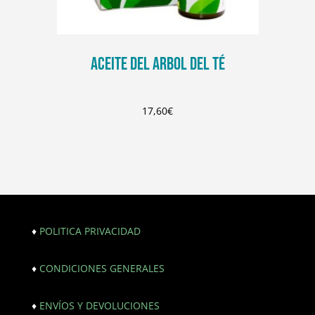
ACEITE DEL ARBOL DEL TÉ
17,60
€
♦
POLITICA PRIVACIDAD
♦
CONDICIONES GENERALES
♦
ENVÍOS Y DEVOLUCIONES