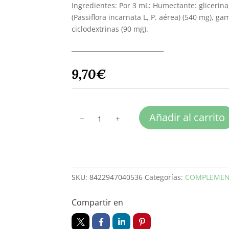
Ingredientes: Por 3 mL: Humectante: glicerina, 
(Passiflora incarnata L, P. aérea) (540 mg), ga
ciclodextrinas (90 mg).
______________________________
9,70
€
PASIFLORA
Añadir al carrito
extracto
cantidad
SKU:
8422947040536
Categorías:
COMPLEMEN
Compartir en