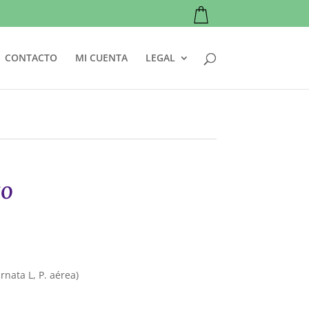
CONTACTO
MI CUENTA
LEGAL
to
arnata L, P. aérea)