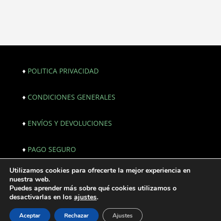
♦
POLITICA PRIVACIDAD
♦
CONDICIONES GENERALES
♦
ENVÍOS Y DEVOLUCIONES
♦
PAGO SEGURO
Utilizamos cookies para ofrecerte la mejor experiencia en
© Copyright 2021. All Rights Reserved. |
nuestra web.
Webmaster:
JF creativos | Comunicación
Puedes aprender más sobre qué cookies utilizamos o
desactivarlas en los
ajustes
.
Aceptar
Rechazar
Ajustes