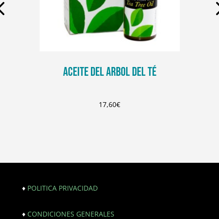
ACEITE DEL ARBOL DEL TÉ
17,60
€
♦
POLITICA PRIVACIDAD
♦
CONDICIONES GENERALES