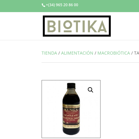
+(34) 965 20 86 00
TIENDA
/
ALIMENTACIÓN
/
MACROBIÓTICA
/
T