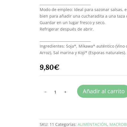
______________________________
Modo de empleo: Ideal para sazonar salsas, ens
bien para añadir una cucharadita a una taza d
Guardar en un lugar fresco y seco.
Refrigerar después de abrir.
______________________________
Ingredientes: Soja*, Mikawa* auténtico (Vino
Arroz), Sal marina y Koji* (Esporas naturale
9,80
€
TAMARI
Añadir al carrito
MANSAN
250
ml
cantidad
SKU:
11
Categorías:
ALIMENTACIÓN
,
MACROBI