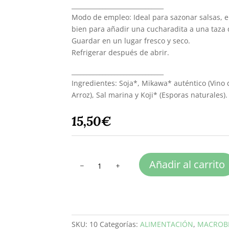
______________________________
Modo de empleo: Ideal para sazonar salsas, ens
bien para añadir una cucharadita a una taza d
Guardar en un lugar fresco y seco.
Refrigerar después de abrir.
______________________________
Ingredientes: Soja*, Mikawa* auténtico (Vino
Arroz), Sal marina y Koji* (Esporas naturale
15,50
€
TAMARI
Añadir al carrito
MANSAN
500
ml
cantidad
SKU:
10
Categorías:
ALIMENTACIÓN
,
MACROBI