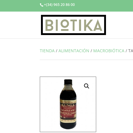
+(34) 965 20 86 00
TIENDA
/
ALIMENTACIÓN
/
MACROBIÓTICA
/
T