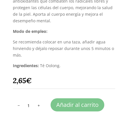
antioxidantes que combaten los radicales libres y
protegen las células del cuerpo, mejorando la salud
de la piel. Aporta al cuerpo energía y mejora el
desempeño mental.
Modo de empleo:
Se recomienda colocar en una taza, añadir agua
hirviendo y déjalo reposar durante unos 5 minutos o
más.
Ingredientes:
Té Oolong.
2,65
€
TÉ
Añadir al carrito
OOLONG
BIO
30
g