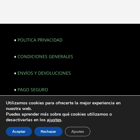
♦
POLITICA PRIVACIDAD
♦
CONDICIONES GENERALES
♦
ENVÍOS Y DEVOLUCIONES
♦
PAGO SEGURO
Utilizamos cookies para ofrecerte la mejor experiencia en
© Copyright 2021. All Rights Reserved. |
nuestra web.
Webmaster:
JF creativos | Comunicación
Puedes aprender más sobre qué cookies utilizamos o
desactivarlas en los
ajustes
.
Aceptar
Rechazar
Ajustes