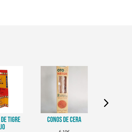
DE TIGRE
CONOS DE CERA
CREMA D
JO
PROTECCIO
6,10
€