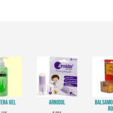
VERA GEL
ARNIDOL
BALSAMO 
RO
,10
€
8,95
€