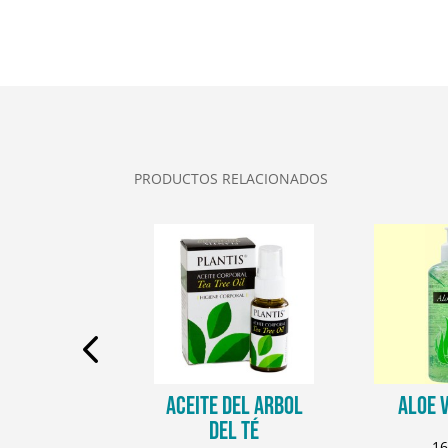
PRODUCTOS RELACIONADOS
 INTIMO
ACEITE DEL ARBOL
ALOE 
DEL TÉ
2,25
€
16