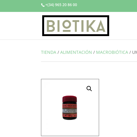
+(34) 965 20 86 00
TIENDA
/
ALIMENTACIÓN
/
MACROBIÓTICA
/
U