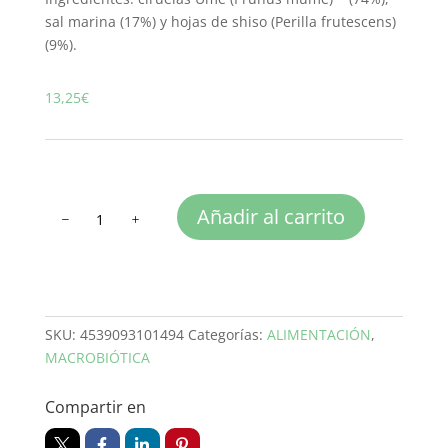
sal marina (17%) y hojas de shiso (Perilla frutescens)
(9%).
13,25
€
UMEBOSHI
Añadir al carrito
PASTA
MITOKU
150g
cantidad
SKU:
4539093101494
Categorías:
ALIMENTACIÓN
,
MACROBIÓTICA
Compartir en