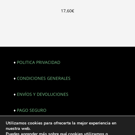
17,60
€
♦
POLITICA PRIVACIDAD
♦
CONDICIONES GENERALES
♦
ENVÍOS Y DEVOLUCIONES
♦
PAGO SEGURO
Utilizamos cookies para ofrecerte la mejor experiencia en
© Copyright 2021. All Rights Reserved. |
nuestra web.
Webmaster:
JF creativos | Comunicación
Puedes aprender más sobre qué cookies utilizamos o