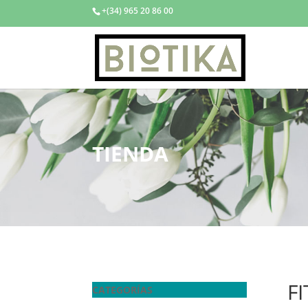
+(34) 965 20 86 00
TIENDA
F
CATEGORÍAS