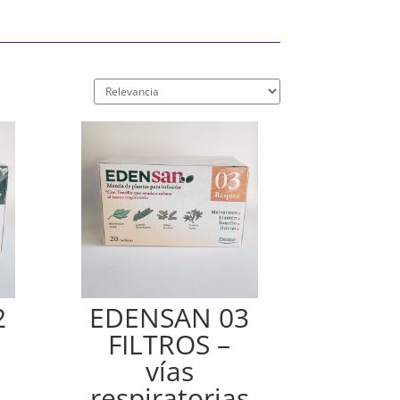
2
EDENSAN 03
FILTROS –
vías
respiratorias