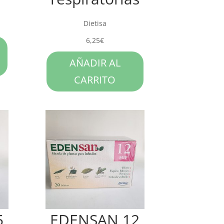
Dietisa
6,25
€
AÑADIR AL
CARRITO
5
EDENSAN 12