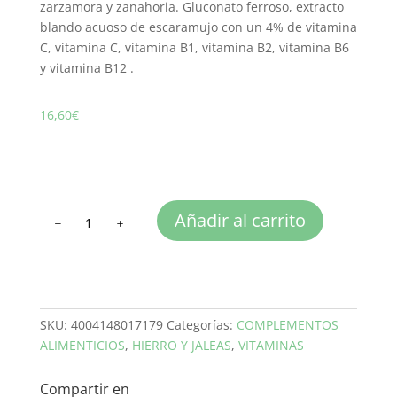
zarzamora y zanahoria. Gluconato ferroso, extracto
blando acuoso de escaramujo con un 4% de vitamina
C, vitamina C, vitamina B1, vitamina B2, vitamina B6
y vitamina B12 .
16,60
€
FLORAVITAL
Añadir al carrito
250
ml
cantidad
SKU:
4004148017179
Categorías:
COMPLEMENTOS
ALIMENTICIOS
,
HIERRO Y JALEAS
,
VITAMINAS
Compartir en