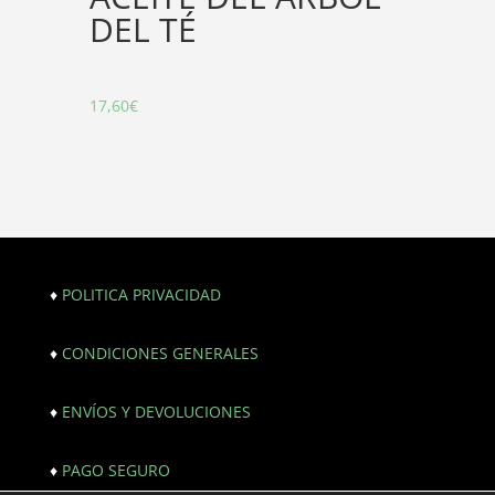
DEL TÉ
17,60
€
♦
POLITICA PRIVACIDAD
♦
CONDICIONES GENERALES
♦
ENVÍOS Y DEVOLUCIONES
♦
PAGO SEGURO